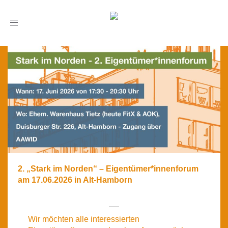
Toggle
navigation
2. „Stark im Norden“ – Eigentümer*innenforum
am 17.06.2026 in Alt-Hamborn
Wir möch­ten alle inter­es­sier­ten