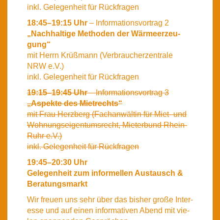
inkl. Gele­gen­heit für Rück­fra­gen
18:45–19:15 Uhr
– Infor­ma­ti­ons­vor­trag 2
„Nach­hal­ti­ge Metho­den der Wär­me­er­zeu­
gung“
mit Herrn Krüß­mann (Ver­brau­cher­zen­tra­le
NRW e.V.)
inkl. Gele­gen­heit für Rück­fra­gen
19:15–19:45 Uhr
– Infor­ma­ti­ons­vor­trag 3
„Aspek­te des Miet­rechts“
mit Frau Herz­berg (Fach­an­wäl­tin für Miet- und
Woh­nungs­ei­gen­tums­recht, Mie­ter­bund Rhein-
Ruhr e.V.)
inkl. Gele­gen­heit für Rück­fra­gen
19:45–20:30 Uhr
Gele­gen­heit zum infor­mel­len Aus­tausch &
Bera­tungs­markt
Wir freu­en uns sehr über das bis­her gro­ße Inter­
es­se und auf einen infor­ma­ti­ven Abend mit vie­