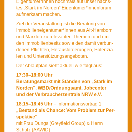
Eigentümer*innen noch­mals auf unser nächs­
tes „Stark im Nor­den“ Eigentümer*innenforum
auf­merk­sam machen.
Ziel der Ver­an­stal­tung ist die Bera­tung von
Immobilieneigentümer*innen aus Alt-Ham­born
und Marx­loh zu rele­van­ten The­men rund um
den Immo­bi­li­en­be­sitz sowie den damit ver­bun­
de­nen Pflich­ten, Her­aus­for­de­run­gen, Poten­zia­
len und Unter­stüt­zungs­an­ge­bo­ten.
Der Ablauf­plan sieht aktu­ell wie folgt aus:
17:30–18:00 Uhr
Bera­tungs­markt mit Stän­den von „Stark im
Nor­den”, WBD/Ordnungsamt, Job­cen­ter
und der Ver­brau­cher­zen­tra­le NRW e.V.
18:15–18:45 Uhr
– Infor­ma­ti­ons­vor­trag 1
„Bestand als Chan­ce: Vom Pro­blem zur Per­
spek­ti­ve“
mit Frau Dungs (Grey­field Group) & Herrn
Schulz (AAWID)