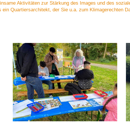
nsame Aktivitäten zur Stärkung des Images und des sozial
 ein Quartiersarchitekt, der Sie u.a. zum
Klimagerechten D