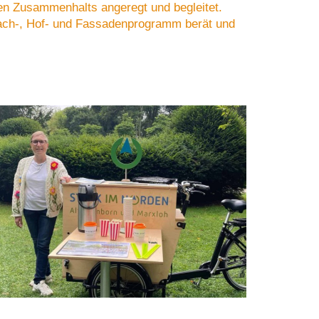
en Zusammenhalts angeregt und begleitet.
ach-, Hof- und Fassadenprogramm
berät und