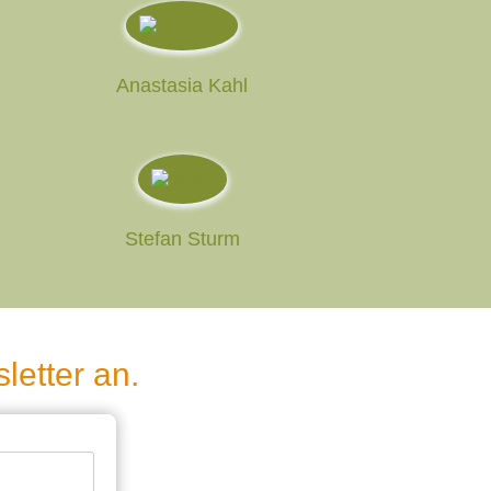
Anastasia Kahl
Stefan Sturm
letter an.