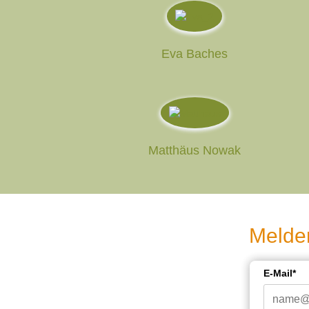
Eva Baches
Matthäus Nowak
Melden
E-Mail*