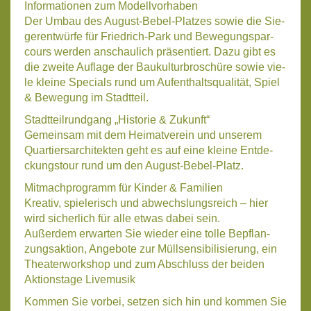
Infor­ma­tio­nen zum Modell­vor­ha­ben
Der Umbau des August-Bebel-Plat­zes sowie die Sie­
ger­ent­wür­fe für Fried­rich-Park und Bewe­gungs­par­
cours wer­den anschau­lich prä­sen­tiert. Dazu gibt es
die zwei­te Auf­la­ge der Bau­kul­tur­bro­schü­re sowie vie­
le klei­ne Spe­cials rund um Auf­ent­halts­qua­li­tät, Spiel
& Bewe­gung im Stadt­teil.
Stadt­teil­rund­gang „His­to­rie & Zukunft“
Gemein­sam mit dem Hei­mat­ver­ein und unse­rem
Quar­tiers­ar­chi­tek­ten geht es auf eine klei­ne Ent­de­
ckungs­tour rund um den August-Bebel-Platz.
Mit­mach­pro­gramm für Kin­der & Fami­li­en
Krea­tiv, spie­le­risch und abwechs­lungs­reich – hier
wird sicher­lich für alle etwas dabei sein.
Außer­dem erwar­ten Sie wie­der eine tol­le Bepflan­
zungs­ak­ti­on, Ange­bo­te zur Müll­sen­si­bi­li­sie­rung, ein
Thea­ter­work­shop und zum Abschluss der bei­den
Akti­ons­ta­ge Live­mu­sik
Kom­men Sie vor­bei, set­zen sich hin und kom­men Sie