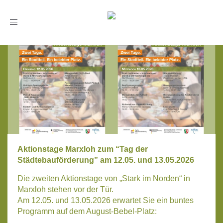
Toggle
navigation
Aktionstage Marxloh zum “Tag der
Städtebauförderung” am 12.05. und 13.05.2026
Die zwei­ten Akti­ons­ta­ge von „Stark im Nor­den“ in
Marx­loh ste­hen vor der Tür.
Am 12.05. und 13.05.2026 erwar­tet Sie ein bun­tes
Pro­gramm auf dem August-Bebel-Platz: