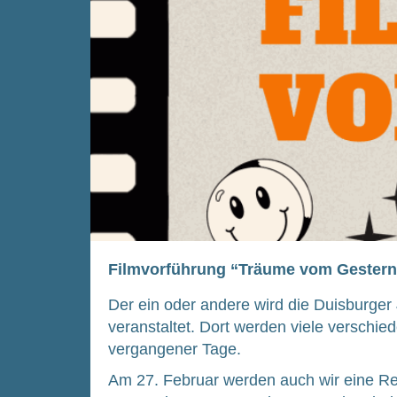
Filmvorführung “Träume vom Gestern”
Der ein oder ande­re wird die Duis­bur­ger J
ver­an­stal­tet. Dort wer­den vie­le ver­schie
ver­gan­ge­ner Tage.
Am 27. Febru­ar wer­den auch wir eine Rei