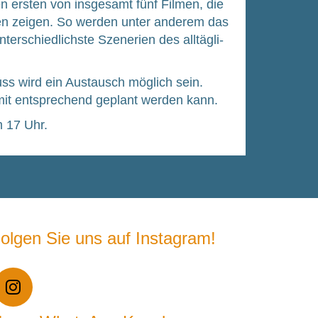
en ers­ten von ins­ge­samt fünf Fil­men, die
en zei­gen. So wer­den unter ande­rem das
schied­lichs­te Sze­ne­rien des all­täg­li­
luss wird ein Aus­tausch mög­lich sein.
amit ent­spre­chend geplant wer­den kann.
um 17 Uhr.
olgen Sie uns auf Instagram!