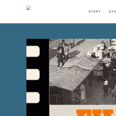
START
DA