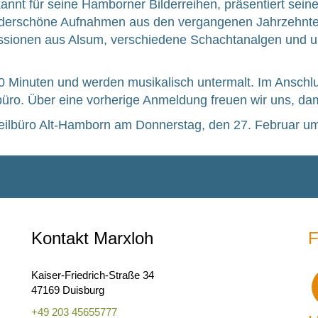
nt für sei­ne Ham­bor­ner Bil­der­rei­hen, prä­sen­tiert sei­n
r­schö­ne Auf­nah­men aus den ver­gan­ge­nen Jahr­zehn­t
io­nen aus Alsum, ver­schie­de­ne Schacht­anal­gen und unter­
 60 Minu­ten und wer­den musi­ka­lisch unter­malt. Im Ansch
bü­ro. Über eine vor­he­ri­ge Anmel­dung freu­en wir uns, d
t­teil­bü­ro Alt-Ham­born am Don­ners­tag, den 27. Febru­ar 
Kontakt Marxloh
F
Kaiser-Friedrich-Straße 34
47169 Duisburg
+49 203 45655777