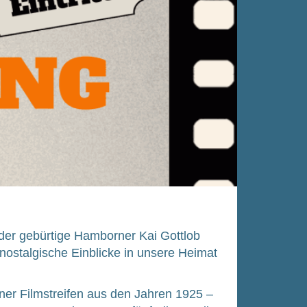
der gebür­ti­ge Ham­bor­ner Kai Gott­lob
ost­al­gi­sche Ein­bli­cke in unse­re Hei­mat
er Film­strei­fen aus den Jah­ren 1925 –