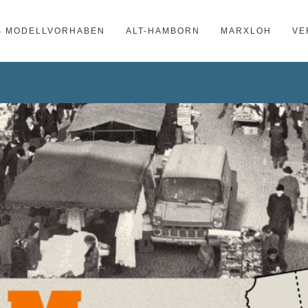
S MODELLVORHABEN
ALT-HAMBORN
MARXLOH
VE