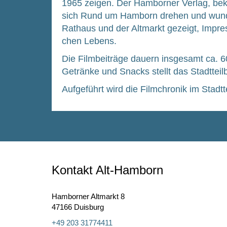
1965 zei­gen. Der Ham­bor­ner Ver­lag, bekan
sich Rund um Ham­born dre­hen und wun­de
Rat­haus und der Alt­markt gezeigt, Impres­s
chen Lebens.
Die Film­bei­trä­ge dau­ern ins­ge­samt ca.
Geträn­ke und Snacks stellt das Stadt­teil­
Auf­ge­führt wird die Film­chro­nik im Stad
Kontakt Alt-Hamborn
Hamborner Altmarkt 8
47166 Duisburg
+49 203 31774411