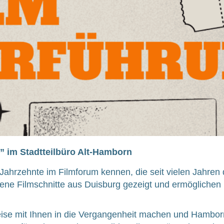
 im Stadtteilbüro Alt-Hamborn
ahr­zehn­te im Film­fo­rum ken­nen, die seit vie­len Jah­ren 
­de­ne Film­schnit­te aus Duis­burg gezeigt und ermög­li­chen n
­se mit Ihnen in die Ver­gan­gen­heit machen und Ham­bor­n