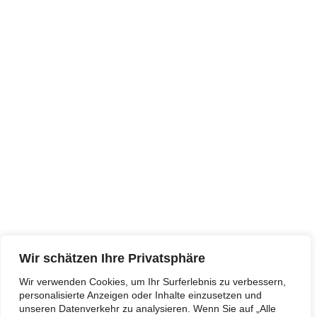
Kaiser-Friedrich-Straße 34
47169 Duisburg
+49 203 45655777
marxloh@du-starkimnorden.de
Öffnungszeiten:
Dienstag 10:00 Uhr bis 13:00 Uhr
Mittwoch 15:00 Uhr bis 18:00 Uhr
Folgen Sie uns auf Instagram!
Unser WhatsApp Kanal
Wir schätzen Ihre Privatsphäre
Wir verwenden Cookies, um Ihr Surferlebnis zu verbessern,
personalisierte Anzeigen oder Inhalte einzusetzen und
unseren Datenverkehr zu analysieren. Wenn Sie auf „Alle