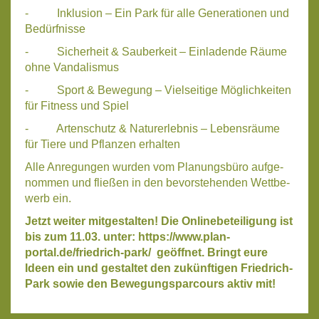
- Inklu­si­on – Ein Park für alle Gene­ra­tio­nen und
Bedürf­nis­se
- Sicher­heit & Sau­ber­keit – Ein­la­den­de Räu­me
ohne Van­da­lis­mus
- Sport & Bewe­gung – Viel­sei­ti­ge Mög­lich­kei­ten
für Fit­ness und Spiel
- Arten­schutz & Natur­er­leb­nis – Lebens­räu­me
für Tie­re und Pflan­zen erhal­ten
Alle Anre­gun­gen wur­den vom Pla­nungs­bü­ro auf­ge­
nom­men und flie­ßen in den bevor­ste­hen­den Wett­be­
werb ein.
Jetzt wei­ter mit­ge­stal­ten! Die Online­be­tei­li­gung ist
bis zum 11.03. unter: https://www.plan-
portal.de/friedrich-park/ geöff­net. Bringt eure
Ideen ein und gestal­tet den zukünf­ti­gen Fried­rich-
Park sowie den Bewe­gungs­par­cours aktiv mit!