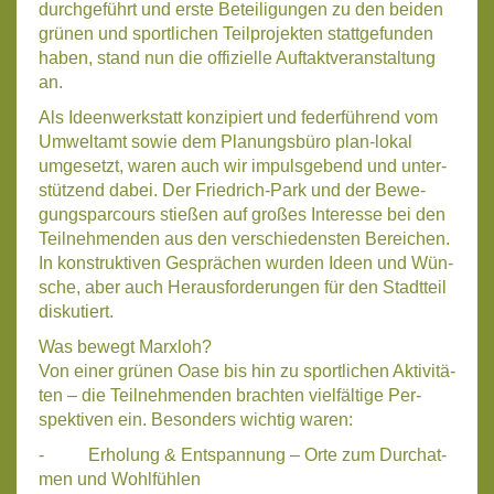
durch­ge­führt und ers­te Betei­li­gun­gen zu den bei­den
grü­nen und sport­li­chen Teil­pro­jek­ten statt­ge­fun­den
haben, stand nun die offi­zi­el­le Auf­takt­ver­an­stal­tung
an.
Als Ideen­werk­statt kon­zi­piert und feder­füh­rend vom
Umwelt­amt sowie dem Pla­nungs­bü­ro plan-lokal
umge­setzt, waren auch wir impuls­ge­bend und unter­
stüt­zend dabei. Der Fried­rich-Park und der Bewe­
gungs­par­cours stie­ßen auf gro­ßes Inter­es­se bei den
Teil­neh­men­den aus den ver­schie­dens­ten Berei­chen.
In kon­struk­ti­ven Gesprä­chen wur­den Ideen und Wün­
sche, aber auch Her­aus­for­de­run­gen für den Stadt­teil
dis­ku­tiert.
Was bewegt Marx­loh?
Von einer grü­nen Oase bis hin zu sport­li­chen Akti­vi­tä­
ten – die Teil­neh­men­den brach­ten viel­fäl­ti­ge Per­
spek­ti­ven ein. Beson­ders wich­tig waren:
- Erho­lung & Ent­span­nung – Orte zum Durch­at­
men und Wohl­füh­len