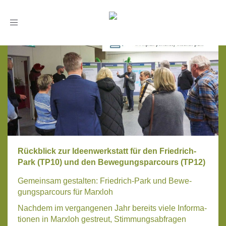
Toggle
navigation
Rückblick zur Ideenwerkstatt für den Friedrich-
Park (TP10) und den Bewegungsparcours (TP12)
Gemein­sam gestal­ten: Fried­rich-Park und Bewe­
gungs­par­cours für Marx­loh
Nach­dem im ver­gan­ge­nen Jahr bereits vie­le Infor­ma­
tio­nen in Marx­loh gestreut, Stim­mungs­ab­fra­gen