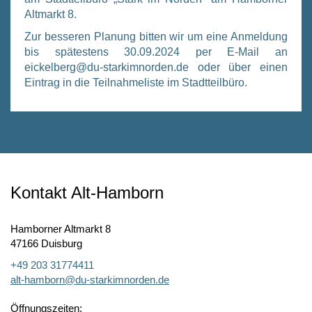
Alt­markt 8.
Zur bes­se­ren Pla­nung bit­ten wir um eine Anmel­dung
bis spä­tes­tens 30.09.2024 per E‑Mail an
eickelberg@du-starkimnorden.de oder über einen
Ein­trag in die Teil­nah­me­lis­te im Stadt­teil­bü­ro.
Kontakt Alt-Hamborn
Hamborner Altmarkt 8
47166 Duisburg
+49 203 31774411
alt-hamborn@du-starkimnorden.de
Öffnungszeiten: