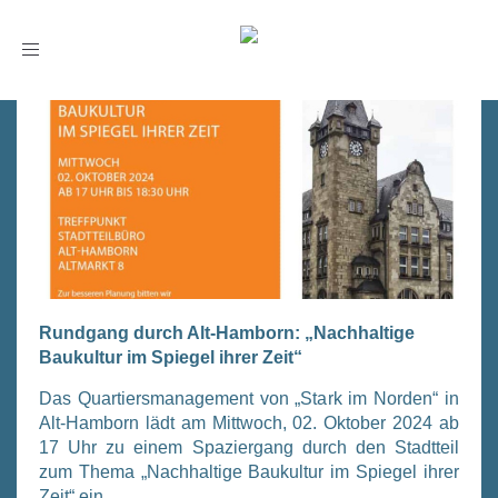
Toggle
navigation
Rundgang durch Alt-Hamborn: „Nachhaltige
Baukultur im Spiegel ihrer Zeit“
Das Quar­tiers­ma­nage­ment von „Stark im Nor­den“ in
Alt-Ham­born lädt am Mitt­woch, 02. Okto­ber 2024 ab
17 Uhr zu einem Spa­zier­gang durch den Stadt­teil
zum The­ma „Nach­hal­ti­ge Bau­kul­tur im Spie­gel ihrer
Zeit“ ein.