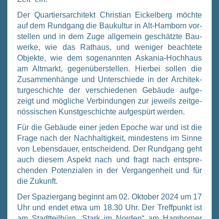
Der Quar­tiers­ar­chi­tekt Chris­ti­an Eickel­berg möch­te
auf dem Rund­gang die Bau­kul­tur in Alt-Ham­born vor­
stel­len und in dem Zuge all­ge­mein geschätz­te Bau­
wer­ke, wie das Rat­haus, und weni­ger beach­te­te
Objek­te, wie dem soge­nann­ten Aska­nia-Hoch­haus
am Alt­markt, gegen­über­stel­len. Hier­bei sol­len die
Zusam­men­hän­ge und Unter­schie­de in der Archi­tek­
tur­ge­schich­te der ver­schie­de­nen Gebäu­de auf­ge­
zeigt und mög­li­che Ver­bin­dun­gen zur jeweils zeit­ge­
nös­si­schen Kunst­ge­schich­te auf­ge­spürt wer­den.
Für die Gebäu­de einer jeden Epo­che war und ist die
Fra­ge nach der Nach­hal­tig­keit, min­des­tens im Sin­ne
von Lebens­dau­er, ent­schei­dend. Der Rund­gang geht
auch die­sem Aspekt nach und fragt nach ent­spre­
chen­den Poten­zia­len in der Ver­gan­gen­heit und für
die Zukunft.
Der Spa­zier­gang beginnt am 02. Okto­ber 2024 um 17
Uhr und endet etwa um 18.30 Uhr. Der Treff­punkt ist
am Stadt­teil­bü­ro „Stark im Nor­den“ am Ham­bor­ner