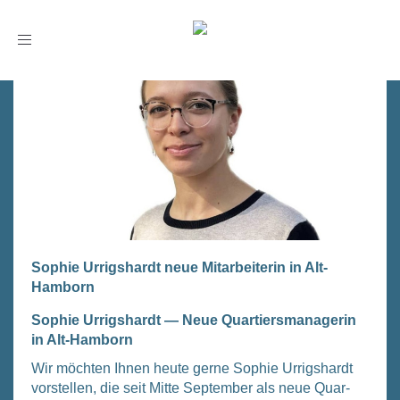
Toggle
navigation
Sophie Urrigshardt neue Mitarbeiterin in Alt-
Hamborn
Sophie Urrigs­hardt — Neue Quar­tiers­ma­na­ge­rin
in Alt-Ham­born
Wir möch­ten Ihnen heu­te ger­ne Sophie Urrigs­hardt
vor­stel­len, die seit Mit­te Sep­tem­ber als neue Quar­