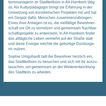
tiers­ma­na­ge­rin im Stadt­teil­bü­ro in Alt-Ham­born tätig
ist. Als Kul­tur­päd­ago­gin bringt sie Erfah­rung in der
Umset­zung von künst­le­ri­schen Pro­jek­ten mit und hat
ein Gespür dafür, Men­schen zusam­men­zu­brin­gen.
Eines ihrer Anlie­gen ist es, die viel­fäl­ti­ge Bewoh­ner­
schaft vor Ort zu ver­net­zen und gemein­sam Nach­bar­
schafts­pro­jek­te zu ent­wi­ckeln. In Alt-Ham­born fin­det
das all­täg­li­che Leben ver­mehrt auf der Stra­ße statt
und die­se Ener­gie möch­te die gebür­ti­ge Duis­bur­ge­
rin nut­zen.
Sophie Urrigs­hardt lädt die Bewoh­ner herz­lich ein,
das Stadt­teil­bü­ro zu besu­chen und sich mit ihr aus­zu­
tau­schen, um gemein­sam an der Wei­ter­ent­wick­lung
des Stadt­teils zu arbei­ten.