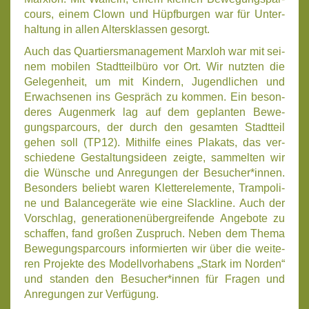
cours, einem Clown und Hüpf­bur­gen war für Unter­
hal­tung in allen Alters­klas­sen gesorgt.
Auch das Quar­tiers­ma­nage­ment Marx­loh war mit sei­
nem mobi­len Stadt­teil­bü­ro vor Ort. Wir nutz­ten die
Gele­gen­heit, um mit Kin­dern, Jugend­li­chen und
Erwach­se­nen ins Gespräch zu kom­men. Ein beson­
de­res Augen­merk lag auf dem geplan­ten Bewe­
gungs­par­cours, der durch den gesam­ten Stadt­teil
gehen soll (TP12). Mit­hil­fe eines Pla­kats, das ver­
schie­de­ne Gestal­tungs­ideen zeig­te, sam­mel­ten wir
die Wün­sche und Anre­gun­gen der Besucher*innen.
Beson­ders beliebt waren Klet­ter­ele­men­te, Tram­po­li­
ne und Balan­ce­ge­rä­te wie eine Slack­li­ne. Auch der
Vor­schlag, gene­ra­tio­nen­über­grei­fen­de Ange­bo­te zu
schaf­fen, fand gro­ßen Zuspruch. Neben dem The­ma
Bewe­gungs­par­cours infor­mier­ten wir über die wei­te­
ren Pro­jek­te des Modell­vor­ha­bens „Stark im Nor­den“
und stan­den den Besucher*innen für Fra­gen und
Anre­gun­gen zur Ver­fü­gung.