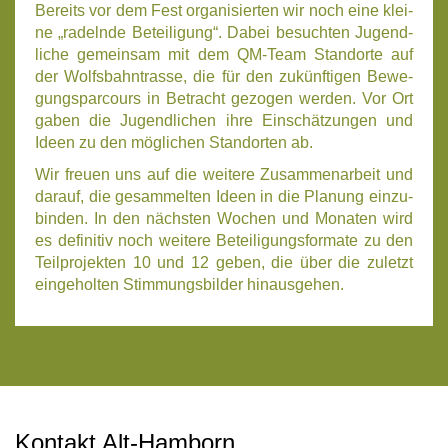
Bereits vor dem Fest orga­ni­sier­ten wir noch eine klei­
ne „radeln­de Betei­li­gung“. Dabei besuch­ten Jugend­
li­che gemein­sam mit dem QM-Team Stand­or­te auf
der Wolfs­bahn­tras­se, die für den zukünf­ti­gen Bewe­
gungs­par­cours in Betracht gezo­gen wer­den. Vor Ort
gaben die Jugend­li­chen ihre Ein­schät­zun­gen und
Ideen zu den mög­li­chen Stand­or­ten ab.
Wir freu­en uns auf die wei­te­re Zusam­men­ar­beit und
dar­auf, die gesam­mel­ten Ideen in die Pla­nung ein­zu­
bin­den. In den nächs­ten Wochen und Mona­ten wird
es defi­ni­tiv noch wei­te­re Betei­li­gungs­for­ma­te zu den
Teil­pro­jek­ten 10 und 12 geben, die über die zuletzt
ein­ge­hol­ten Stim­mungs­bil­der hin­aus­ge­hen.
Kontakt Alt-Hamborn