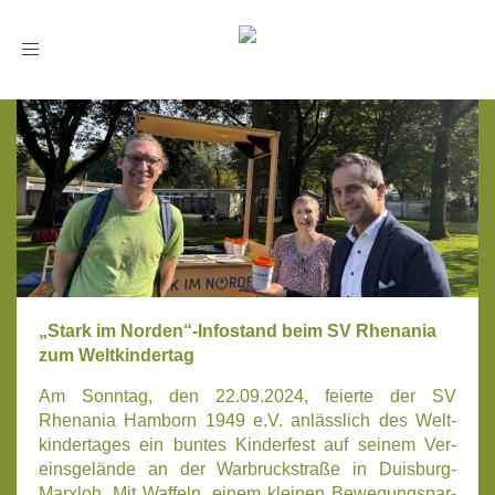
Toggle
navigation
„Stark im Norden“-Infostand beim SV Rhenania
zum Weltkindertag
Am Sonn­tag, den 22.09.2024, fei­er­te der SV
Rhenania Ham­born 1949 e.V. anläss­lich des Welt­
kin­der­ta­ges ein bun­tes Kin­der­fest auf sei­nem Ver­
eins­ge­län­de an der War­bruck­stra­ße in Duis­burg-
Marx­loh. Mit Waf­feln, einem klei­nen Bewe­gungs­par­