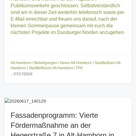
Publikumsverkehr geschlossen. Selbstverständlich
sind wir in dieser Zeit weiterhin telefonisch sowie per
E-Mail erreichbar und freuen uns darauf, nach der
kleinen Sommerpause gemeinsam mit euch die
nächsten Projekte im Duisburger Norden anzugehen.
P
N
r
e
e
x
v
t
Alt-Hamborn
/
Beteiligungen
/
News-Alt-Hamborn
/
Stadtteilbüro Alt-
Hamborn
/
Stadtteilforum Alt-Hamborn
/
TP6
i
-
07/17/2026
o
u
s
Fassadenprogramm: Vierte
Fördermaßnahme an der