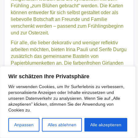
gestalten, auf denen persönliche Wünsche
festgehalten werden und die symbolisch mit dem
Frühling „zum Blühen gebracht“ werden. Die Karten
können entweder für sich selbst gestaltet oder als
liebevolle Botschaft an Freunde und Familie
verschenkt werden – passend zum Frühlingsbeginn
und zur Osterzeit.
Für alle, die lieber dekorativ und weniger reflektiv
arbeiten möchten, bieten Irina Pauli und Serife Durgu
zusätzlich das gemeinsame Basteln von
Papierblumenketten an. Die farbenfrohen Girlanden
Wir schätzen Ihre Privatsphäre
bringen ein Stück Frühling ins eigene Zuhause und
sorgen für eine leuchtend bunte Atmosphäre.
Wir verwenden Cookies, um Ihr Surferlebnis zu verbessern,
personalisierte Anzeigen oder Inhalte einzusetzen und
Die Aktion versteht sich als offener Raum für
unseren Datenverkehr zu analysieren. Wenn Sie auf „Alle
Begegnung, Austausch und gemeinschaftliche
akzeptieren" klicken, stimmen Sie der Anwendung von
Kreativität. Willkommen sind alle Menschen –
Cookies zu.
unabhängig von Herkunft oder Religion.
Anpassen
Alles ablehnen
Alle akzeptieren
Die Teilnahme ist kostenfrei, und Materialien stehen
in ausreichender Menge zur Verfügung.