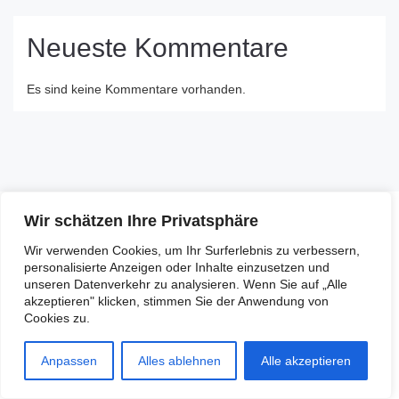
Neueste Kommentare
Es sind keine Kommentare vorhanden.
Wir schätzen Ihre Privatsphäre
Kontakt Alt-Hamborn
Wir verwenden Cookies, um Ihr Surferlebnis zu verbessern,
personalisierte Anzeigen oder Inhalte einzusetzen und
unseren Datenverkehr zu analysieren. Wenn Sie auf „Alle
Hamborner Altmarkt 8
akzeptieren" klicken, stimmen Sie der Anwendung von
47166 Duisburg
Cookies zu.
+49 203 31774411
alt-hamborn@du-starkimnorden.de
Anpassen
Alles ablehnen
Alle akzeptieren
Öffnungszeiten: