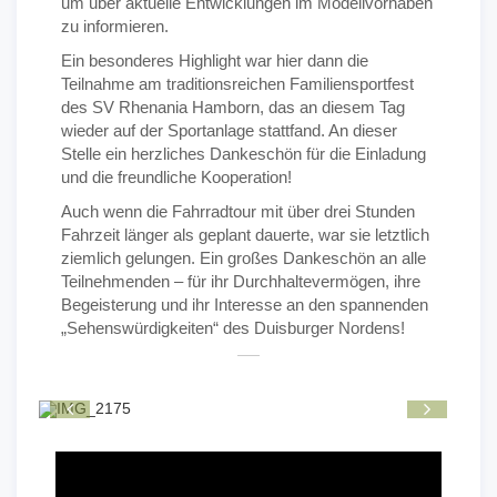
um über aktuelle Entwicklungen im Modellvorhaben
zu informieren.
Ein besonderes Highlight war hier dann die
Teilnahme am traditionsreichen Familiensportfest
des SV Rhenania Hamborn, das an diesem Tag
wieder auf der Sportanlage stattfand. An dieser
Stelle ein herzliches Dankeschön für die Einladung
und die freundliche Kooperation!
Auch wenn die Fahrradtour mit über drei Stunden
Fahrzeit länger als geplant dauerte, war sie letztlich
ziemlich gelungen. Ein großes Dankeschön an alle
Teilnehmenden – für ihr Durchhaltevermögen, ihre
Begeisterung und ihr Interesse an den spannenden
„Sehenswürdigkeiten“ des Duisburger Nordens!
P
N
r
e
e
x